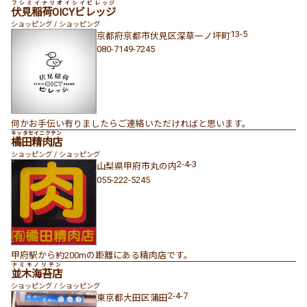
フシミイナリオイシイビレッジ
伏見稲荷OICYビレッジ
ショッピング / ショッピング
13-5
京都府
京都市伏見区
深草一ノ坪町
080-7149-7245
何かお手伝い有りましたらご連絡いただければと思います。
キッタセイニクテン
橘田精肉店
ショッピング / ショッピング
2-4-3
山梨県
甲府市
丸の内
055-222-5245
甲府駅から約200mの距離にある精肉店です。
ナミキノリテン
並木海苔店
ショッピング / ショッピング
2-4-7
東京都
大田区
蒲田