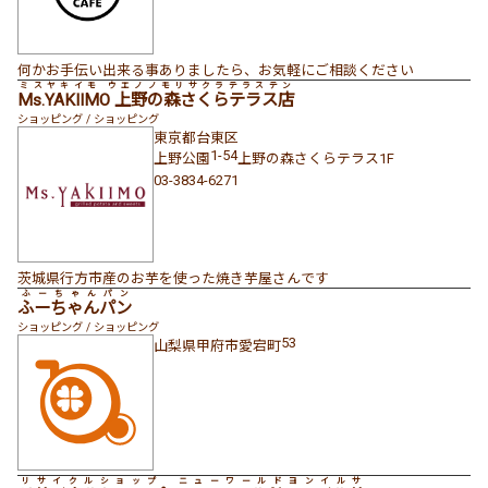
何かお手伝い出来る事ありましたら、お気軽にご相談ください
ミスヤキイモ ウエノノモリサクラテラステン
Ms.YAKIIMO 上野の森さくらテラス店
ショッピング / ショッピング
東京都
台東区
1-54
上野公園
上野の森さくらテラス1F
03-3834-6271
茨城県行方市産のお芋を使った焼き芋屋さんです
ふーちゃんパン
ふーちゃんパン
ショッピング / ショッピング
53
山梨県
甲府市
愛宕町
リサイクルショップ ニューワールドヨンイルサ