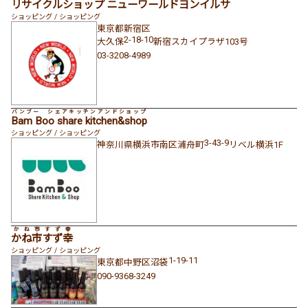
リサイクルショップ ニューワールドヨンイルサ
ショッピング / ショッピング
東京都
新宿区
2-18-10
大久保
新宿スカイプラザ103号
03-3208-4989
バンブー シェアキッチンアンドショップ
Bam Boo share kitchen&shop
ショッピング / ショッピング
3-43-9
神奈川県
横浜市南区
浦舟町
リベル横浜1F
かね市すず幸
かね市すず幸
ショッピング / ショッピング
1-19-11
東京都
中野区
沼袋
090-9368-3249