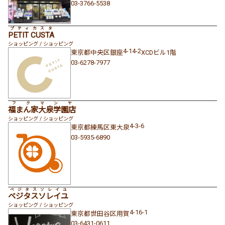
03-3766-5538
プティカスタ
PETIT CUSTA
ショッピング / ショッピング
4-14-2
東京都
中央区
銀座
XCDビル1階
03-6278-7977
フクマンヤ
福まん家大泉学園店
ショッピング / ショッピング
4-3-6
東京都
練馬区
東大泉
03-5935-6890
ベジタスソレイユ
ベジタスソレイユ
ショッピング / ショッピング
4-16-1
東京都
世田谷区
用賀
03-6431-0611