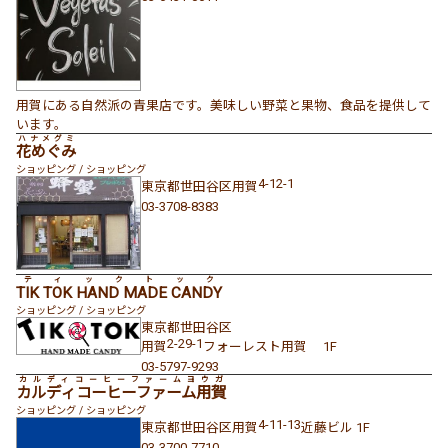
用賀にある自然派の青果店です。美味しい野菜と果物、食品を提供して
います。
ハナメグミ
花めぐみ
ショッピング / ショッピング
4-12-1
東京都
世田谷区
用賀
03-3708-8383
ティックトック
TIK TOK HAND MADE CANDY
ショッピング / ショッピング
東京都
世田谷区
2-29-1
用賀
フォーレスト用賀 1F
03-5797-9293
カルディコーヒーファームヨウガ
カルディコーヒーファーム用賀
ショッピング / ショッピング
4-11-13
東京都
世田谷区
用賀
近藤ビル 1F
03-3700-7710