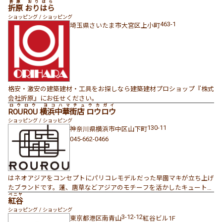
折原 おりはら
下さい。
折原 おりはら
ショッピング / ショッピング
463-1
埼玉県
さいたま市大宮区
上小町
格安・激安の建築建材・工具をお探しなら建築建材プロショップ『株式
会社折原』にお任せください。
ロウロウ ヨコハマチュウカガイ
ROUROU 横浜中華街店 ロウロウ
ショッピング / ショッピング
130-11
神奈川県
横浜市中区
山下町
045-662-0466
はネオアジアをコンセプトにパリコレモデルだった早園マキが立ち上げ
たブランドです。蓮、唐草などアジアのモチーフを活かしたキュートな
ベニヤ
アジア服をデザインしています。
紅谷
ショッピング / ショッピング
3-12-12
東京都
港区
南青山
紅谷ビル1F