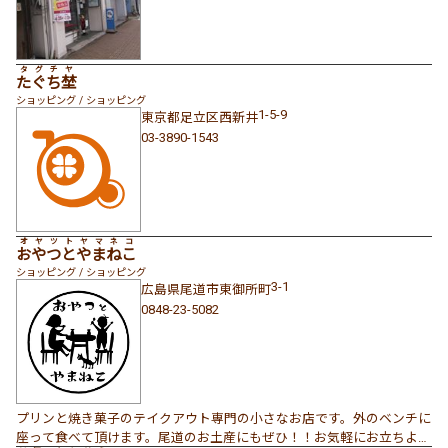
タグチヤ
たぐち埜
ショッピング / ショッピング
1-5-9
東京都
足立区
西新井
03-3890-1543
オヤツトヤマネコ
おやつとやまねこ
ショッピング / ショッピング
3-1
広島県
尾道市
東御所町
0848-23-5082
プリンと焼き菓子のテイクアウト専門の小さなお店です。外のベンチに
座って食べて頂けます。尾道のお土産にもぜひ！！お気軽にお立ちより