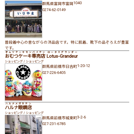
1040
群馬県
富岡市
富岡
0274-62-0149
普段着中心の昔ながらの洋品店です。特に肌着、靴下の品ぞろえが豊富
です。
オムツケーキセンバイテン ロータスグランダー
おむつケーキ専売店 Lotus-Grandeur
ショッピング / ショッピング
1-20-12
群馬県
前橋市
日吉町
027-226-6405
ハルナメガネテン
ハルナ眼鏡店
ショッピング / ショッピング
3-2-6
群馬県
前橋市
城東町
027-231-6785