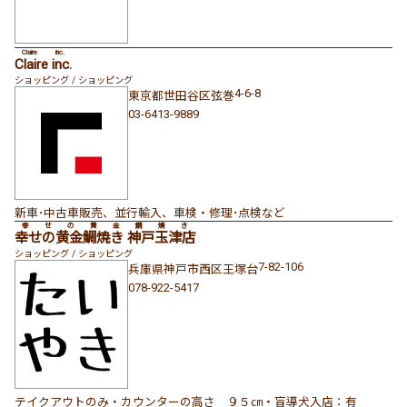
Claire inc.
Claire inc.
ショッピング / ショッピング
4-6-8
東京都
世田谷区
弦巻
03-6413-9889
新車･中古車販売、並行輸入、車検・修理･点検など
幸せの黄金鯛焼き
幸せの黄金鯛焼き 神戸玉津店
ショッピング / ショッピング
7-82-106
兵庫県
神戸市西区
王塚台
078-922-5417
テイクアウトのみ・カウンターの高さ ９５㎝・盲導犬入店：有