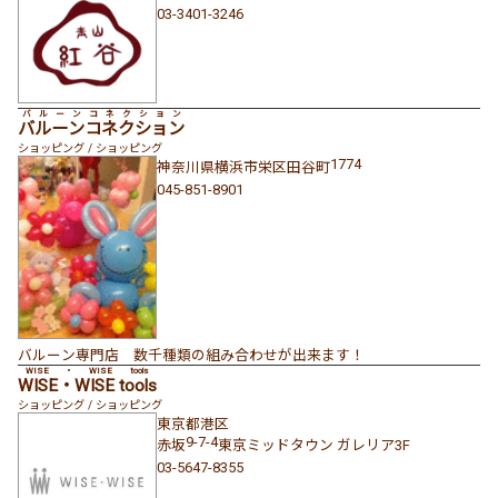
03-3401-3246
バルーンコネクション
バルーンコネクション
ショッピング / ショッピング
1774
神奈川県
横浜市栄区
田谷町
045-851-8901
バルーン専門店 数千種類の組み合わせが出来ます！
WISE・WISE tools
WISE・WISE tools
ショッピング / ショッピング
東京都
港区
9-7-4
赤坂
東京ミッドタウン ガレリア3F
03-5647-8355