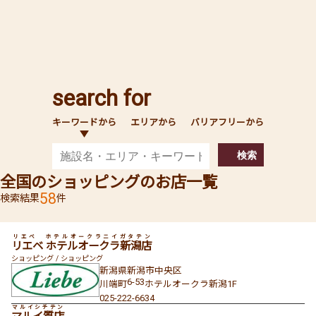
search for
キーワードから
エリアから
バリアフリーから
検索
全国のショッピングのお店一覧
58
検索結果
件
リエベ ホテルオークラニイガタテン
リエベ ホテルオークラ新潟店
ショッピング / ショッピング
新潟県
新潟市中央区
6-53
川端町
ホテルオークラ新潟1F
025-222-6634
マルイシチテン