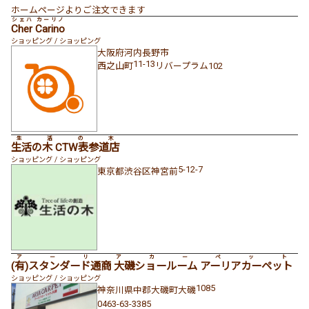
ホームページよりご注文できます
シェハ カーリノ
Cher Carino
ショッピング / ショッピング
大阪府
河内長野市
11-13
西之山町
リバープラム102
生活の木
生活の木 CTW表参道店
ショッピング / ショッピング
5-12-7
東京都
渋谷区
神宮前
アーリアカーペット
(有)スタンダード通商 大磯ショールーム アーリアカーペット
ショッピング / ショッピング
1085
神奈川県
中郡大磯町
大磯
0463-63-3385