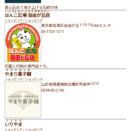
真心込めて焼き上げる伝統の味
ハンコヒロバ ジユウガオカテン
はんこ広場 自由が丘店
ショッピング / ショッピング
1-15-15
東京都
目黒区
自由が丘
OAKビル1F
03-3723-1211
印鑑と印刷の専門店です。
ヤマリカシホ
やまり菓子舗
ショッピング / ショッピング
1213
山形県
西置賜郡白鷹町
荒砥甲
0238-85-2146
イリヤマ
いりやま
ショッピング / ショッピング