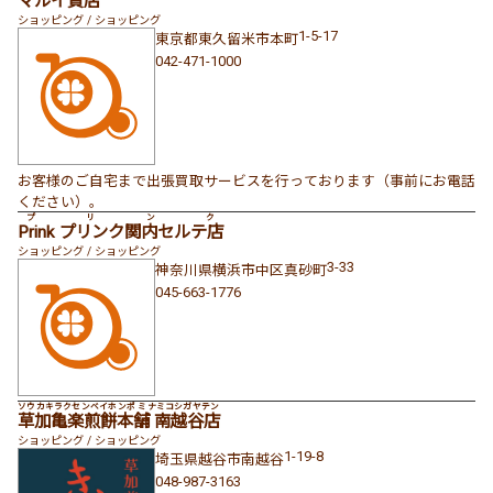
マルイ質店
ショッピング / ショッピング
1-5-17
東京都
東久留米市
本町
042-471-1000
お客様のご自宅まで出張買取サービスを行っております（事前にお電話
ください）。
プリンク
Prink プリンク関内セルテ店
ショッピング / ショッピング
3-33
神奈川県
横浜市中区
真砂町
045-663-1776
ソウカキラクセンベイホンポ ミナミコシガヤテン
草加亀楽煎餅本舗 南越谷店
ショッピング / ショッピング
1-19-8
埼玉県
越谷市
南越谷
048-987-3163