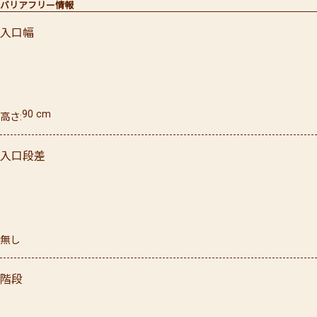
バリアフリー情報
入口幅
90
cm
高さ
入口段差
無し
階段