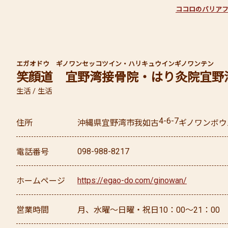
ココロのバリア
エガオドウ ギノワンセッコツイン・ハリキュウイン
ギノワンテン
笑顔道 宜野湾接骨院・はり灸院
宜野
生活 / 生活
4-6-7
住所
沖縄県
宜野湾市
我如古
ギノワンボウ
098-988-8217
電話番号
https://egao-do.com/ginowan/
ホームページ
営業時間
月、水曜～日曜・祝日10：00～21：00