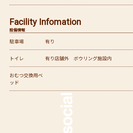
Facility Infomation
設備情報
駐車場
有り
トイレ
有り
店舗外 ボウリング施設内
おむつ交換用ベ
ッド