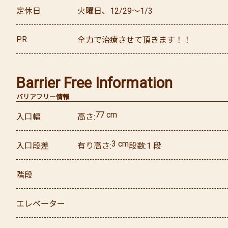
定休日
火曜日、12/29～1/3
PR
全力で治療させて頂きます！！
Barrier Free Information
バリアフリー情報
77
cm
入口幅
高さ
3
cm
入口段差
有り
高さ
段数
1
段
階段
エレベーター