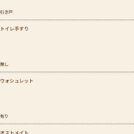
引き戸
トイレ手すり
無し
ウォシュレット
有り
オストメイト