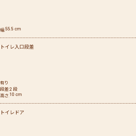
55.5
cm
幅
トイレ入口段差
有り
段差
2
段
10
cm
高さ
トイレドア