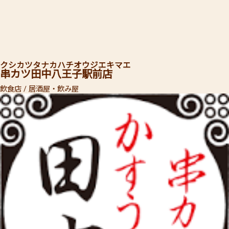
クシカツタナカ
ハチオウジエキマエ
串カツ田中
八王子駅前店
飲食店 / 居酒屋・飲み屋