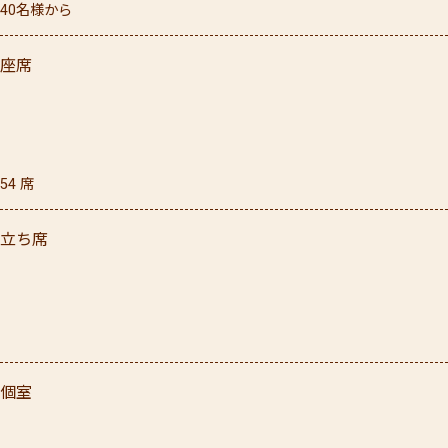
40名様から
座席
54
席
立ち席
個室