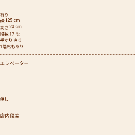
有り
125
cm
幅
20
cm
高さ
段数
17
段
手すり
有り
1階席もあり
エレベーター
無し
店内段差