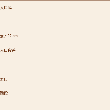
入口幅
92
cm
高さ
入口段差
無し
階段