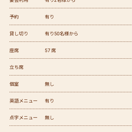
宴会利用
有り
2名様から
予約
有り
貸し切り
有り
50名様から
座席
57
席
立ち席
個室
無し
英語メニュー
有り
点字メニュー
無し