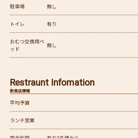
駐車場
無し
トイレ
有り
おむつ交換用ベ
無し
ッド
Restraunt Infomation
飲食店情報
平均予算
ランチ営業