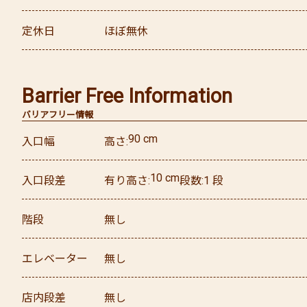
定休日
ほぼ無休
Barrier Free Information
バリアフリー情報
90
cm
入口幅
高さ
10
cm
入口段差
有り
高さ
段数
1
段
階段
無し
エレベーター
無し
店内段差
無し