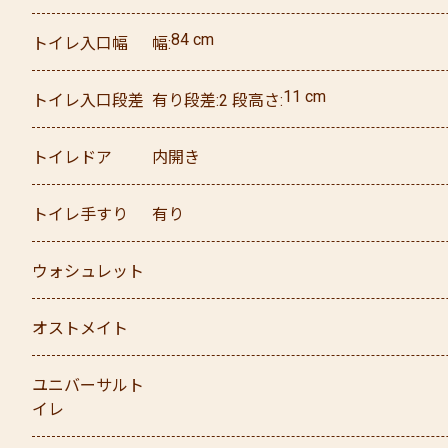
84
cm
トイレ入口幅
幅
11
cm
トイレ入口段差
有り
段差
2
段
高さ
トイレドア
内開き
トイレ手すり
有り
ウォシュレット
オストメイト
ユニバーサルト
イレ