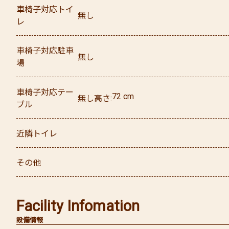
車椅子対応トイ
無し
レ
車椅子対応駐車
無し
場
車椅子対応テー
72
cm
無し
高さ
ブル
近隣トイレ
その他
Facility Infomation
設備情報