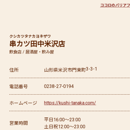
ココロのバリア
クシカツタナカ
ヨネザワ
串カツ田中
米沢店
飲食店 / 居酒屋・飲み屋
3-3-1
住所
山形県
米沢市
門東町
0238-27-0194
電話番号
https://kushi-tanaka.com/
ホームページ
平日16:00～23:00
営業時間
土日祝12:00～23:00