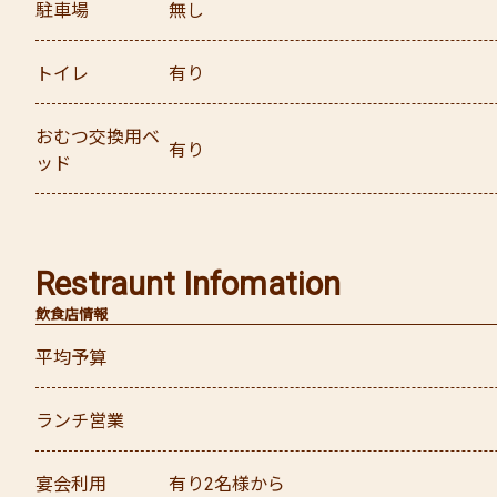
駐車場
無し
トイレ
有り
おむつ交換用ベ
有り
ッド
Restraunt Infomation
飲食店情報
平均予算
ランチ営業
宴会利用
有り
2名様から