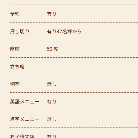
予約
有り
貸し切り
有り
42名様から
座席
50
席
立ち席
個室
無し
英語メニュー
有り
点字メニュー
無し
お子様来店
有り