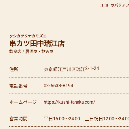
ココロのバリア
クシカツタナカ
ミズエ
串カツ田中
瑞江店
飲食店 / 居酒屋・飲み屋
2-1-24
住所
東京都
江戸川区
瑞江
03-6638-8194
電話番号
https://kushi-tanaka.com/
ホームページ
営業時間
平日16:00～24:00 土日祝日12:00～24:0