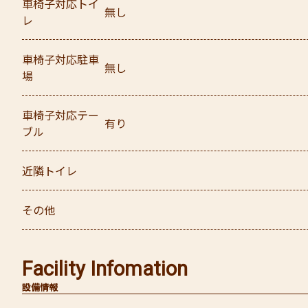
車椅子対応トイ
無し
レ
車椅子対応駐車
無し
場
車椅子対応テー
有り
ブル
近隣トイレ
その他
Facility Infomation
設備情報