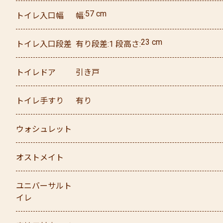
57
cm
トイレ入口幅
幅
23
cm
トイレ入口段差
有り
段差
1
段
高さ
トイレドア
引き戸
トイレ手すり
有り
ウォシュレット
オストメイト
ユニバーサルト
イレ