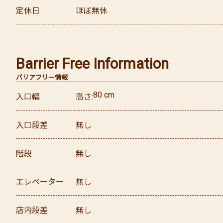
定休日
ほぼ無休
Barrier Free Information
バリアフリー情報
80
cm
入口幅
高さ
入口段差
無し
階段
無し
エレベーター
無し
店内段差
無し