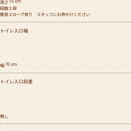
15
cm
高さ
段数
2
段
簡易スロープ有り スタッフにお声がけください
トイレ入口幅
70
cm
幅
トイレ入口段差
無し