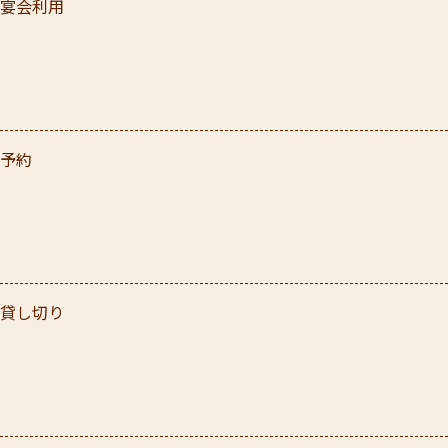
宴会利用
予約
貸し切り