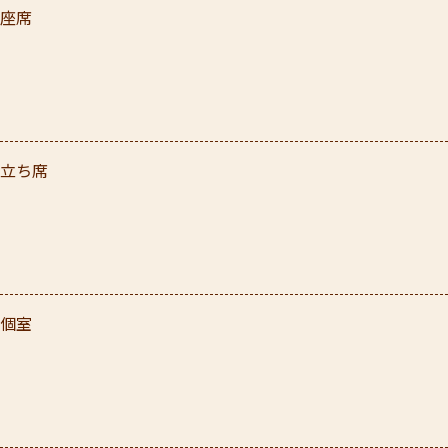
座席
立ち席
個室