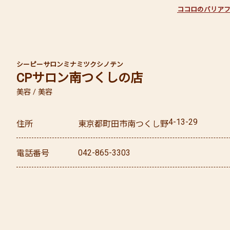
ココロのバリア
シーピーサロン
ミナミツクシノテン
CPサロン
南つくしの店
美容 / 美容
4-13-29
住所
東京都
町田市
南つくし野
042-865-3303
電話番号