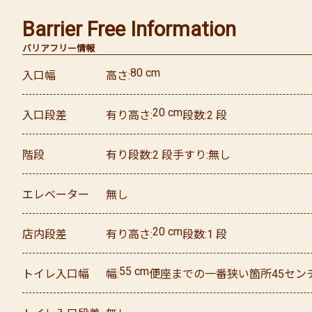
Barrier Free Information
バリアフリー情報
80
cm
入口幅
高さ
20
cm
入口段差
有り
高さ
段数
2
段
階段
有り
段数
2
段
手すり
無し
エレベーター
無し
20
cm
店内段差
有り
高さ
段数
1
段
55
cm
トイレ入口幅
幅
便座までの一番狭い箇所45セン