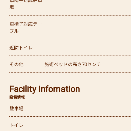
車椅子対応駐車
場
車椅子対応テー
ブル
近隣トイレ
その他
施術ベッドの高さ70センチ
Facility Infomation
設備情報
駐車場
トイレ