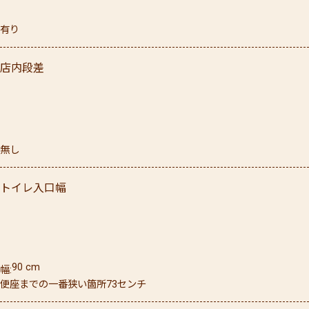
有り
店内段差
無し
トイレ入口幅
90
cm
幅
便座までの一番狭い箇所73センチ