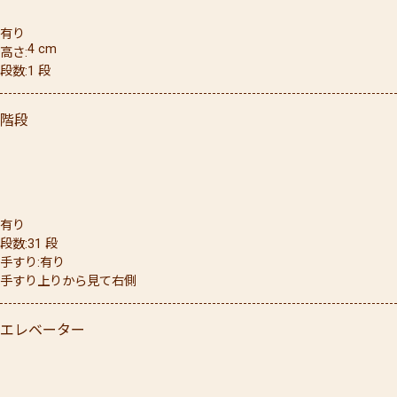
有り
4
cm
高さ
段数
1
段
階段
有り
段数
31
段
手すり
有り
手すり上りから見て右側
エレベーター