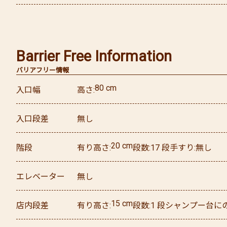
Barrier Free Information
バリアフリー情報
80
cm
入口幅
高さ
入口段差
無し
20
cm
階段
有り
高さ
段数
17
段
手すり
無し
エレベーター
無し
15
cm
店内段差
有り
高さ
段数
1
段
シャンプー台に