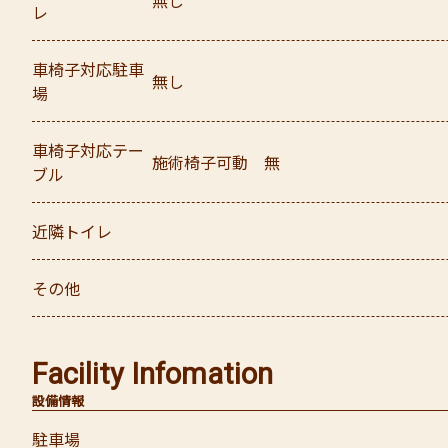
無し
レ
車椅子対応駐車
無し
場
車椅子対応テー
施術椅子可動 無
ブル
近隣トイレ
その他
Facility Infomation
設備情報
駐車場