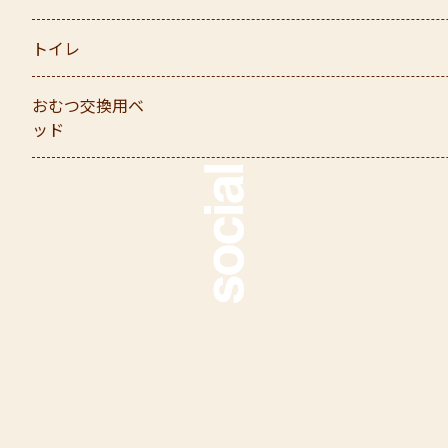
トイレ
おむつ交換用ベ
ッド