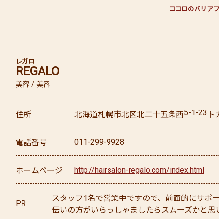
ココロのバリア
レガロ
REGALO
美容 / 美容
5-1-23
住所
北海道
札幌市北区
北二十五条西
ト
011-299-9928
電話番号
http://hairsalon-regalo.com/index.html
ホームページ
スタッフ1名で営業中ですので、前面的にサポ
PR
伝いの方がいらっしゃましたらスムーズかと思