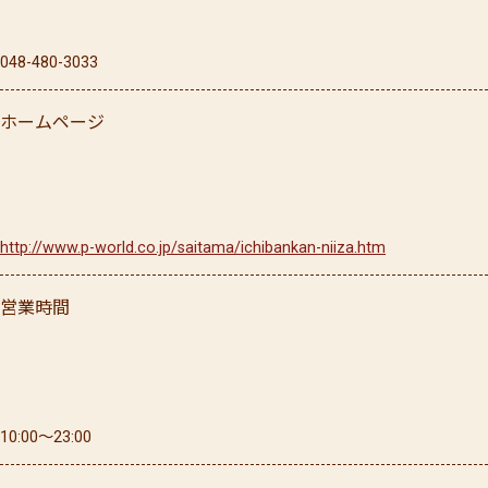
048-480-3033
ホームページ
http://www.p-world.co.jp/saitama/ichibankan-niiza.htm
営業時間
10:00～23:00