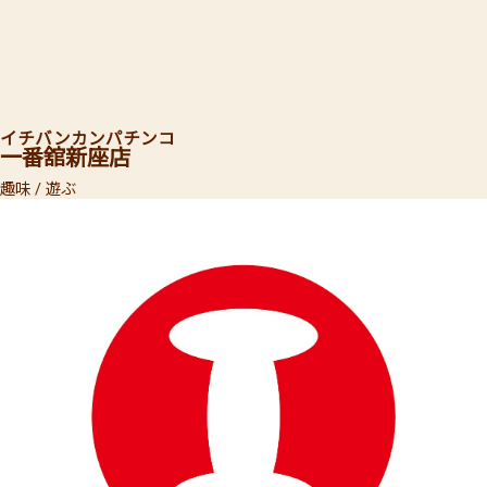
イチバンカン
パチンコ
一番舘
新座店
趣味 / 遊ぶ