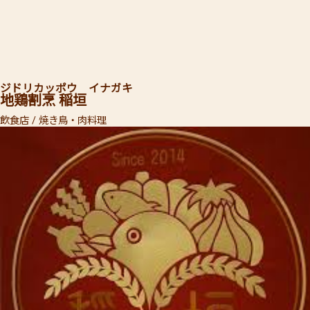
ジドリカッポウ イナガキ
地鶏割烹 稲垣
飲食店 / 焼き鳥・肉料理