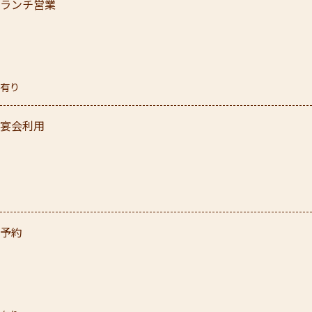
ランチ営業
有り
宴会利用
予約