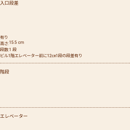
入口段差
有り
15.5
cm
高さ
段数
1
段
ビル1階エレベーター前に12㎝1段の段差有り
階段
エレベーター