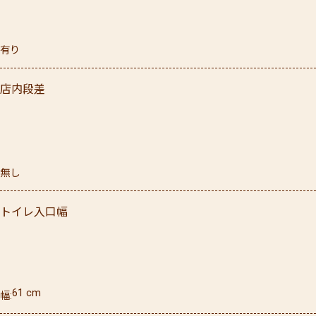
有り
店内段差
無し
トイレ入口幅
61
cm
幅