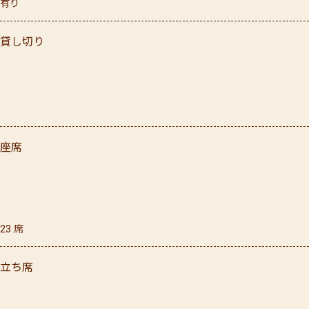
有り
貸し切り
座席
23
席
立ち席