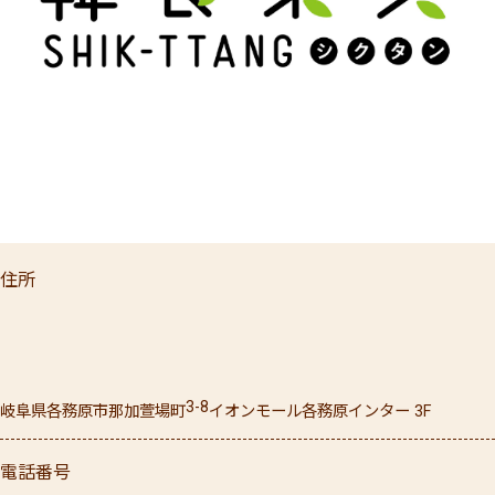
住所
3-8
岐阜県
各務原市
那加萱場町
イオンモール各務原インター 3F
電話番号