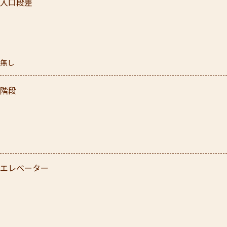
入口段差
無し
階段
エレベーター