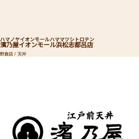
ハマノヤ
イオンモールハママツシトロテン
濱乃屋
イオンモール浜松志都呂店
飲食店 / 天丼