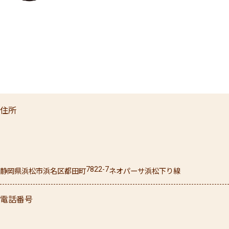
住所
7822-7
静岡県
浜松市浜名区
都田町
ネオパーサ浜松下り線
電話番号