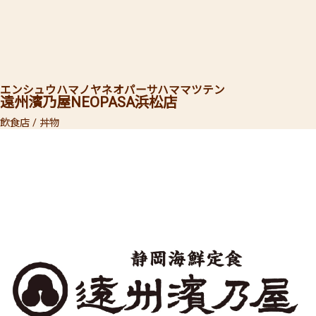
エンシュウハマノヤ
ネオパーサハママツテン
遠州濱乃屋
NEOPASA浜松店
飲食店 / 丼物