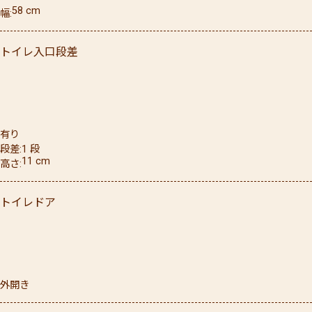
58
cm
幅
トイレ入口段差
有り
段差
1
段
11
cm
高さ
トイレドア
外開き