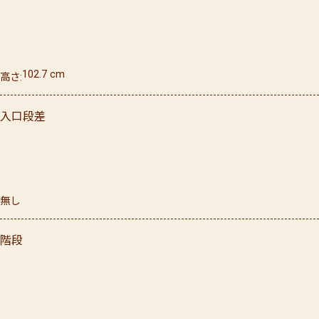
102.7
cm
高さ
入口段差
無し
階段