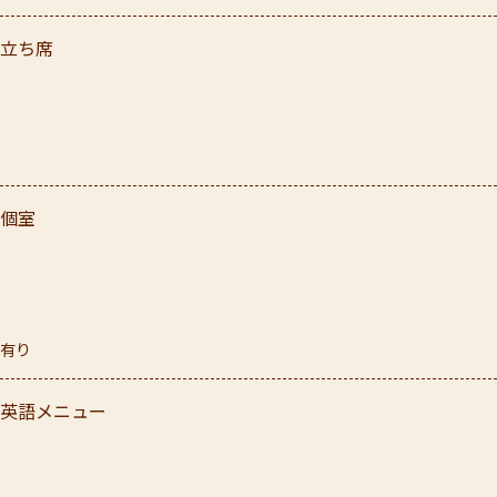
立ち席
個室
有り
英語メニュー