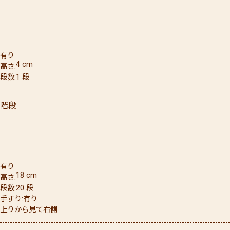
有り
4
cm
高さ
段数
1
段
階段
有り
18
cm
高さ
段数
20
段
手すり
有り
上りから見て右側