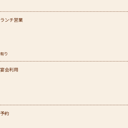
ランチ営業
有り
宴会利用
予約